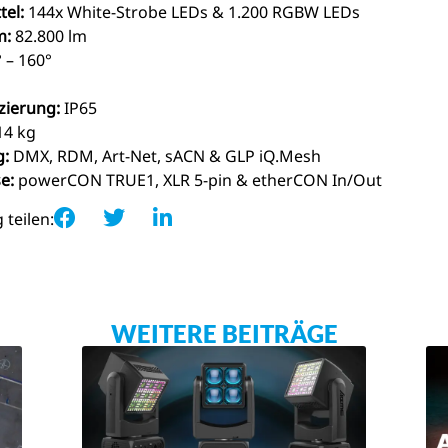
tel:
144x White-Strobe LEDs & 1.200 RGBW LEDs
m:
82.800 lm
 – 160°
izierung:
IP65
4 kg
g:
DMX, RDM, Art-Net, sACN & GLP iQ.Mesh
e:
powerCON TRUE1, XLR 5-pin & etherCON In/Out
 teilen:
WEITERE BEITRÄGE