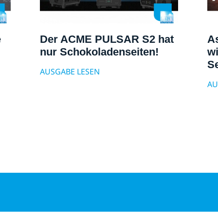
e
Der ACME PULSAR S2 hat
As
nur Schokoladenseiten!
wi
S
AUSGABE LESEN
AU