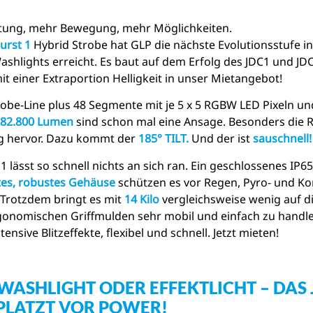
stung, mehr Bewegung, mehr Möglichkeiten.
urst 1
Hybrid Strobe hat GLP die nächste Evolutionsstufe i
ashlights erreicht. Es baut auf dem Erfolg des JDC1 und JD
t einer Extraportion Helligkeit in unser Mietangebot!
robe-Line plus 48 Segmente mit je 5 x 5 RGBW LED Pixeln un
82.800 Lumen
sind schon mal eine Ansage. Besonders die 
ig hervor. Dazu kommt der
185° TILT.
Und der ist
sauschnell!
1 lässt so schnell nichts an sich ran. Ein geschlossenes IP6
tes, robustes Gehäuse
schützen es vor Regen, Pyro- und Kon
Trotzdem bringt es mit
14 Kilo
vergleichsweise wenig auf 
rgonomischen Griffmulden sehr mobil und einfach zu handl
ntensive Blitzeffekte, flexibel und schnell. Jetzt mieten!
 WASHLIGHT ODER EFFEKTLICHT – DAS 
 PLATZT VOR POWER!