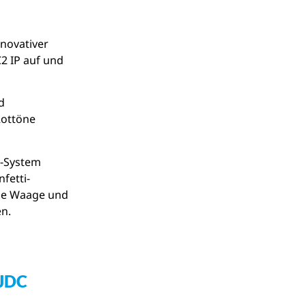
nnovativer
C2 IP auf und
d
Rottöne
5-System
fetti-
die Waage und
en.
JDC