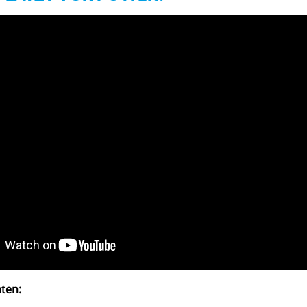
aten
: