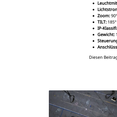
L
euchtmit
Lichtstro
Zoom:
90°
TILT:
185°
IP-Klassif
Gewicht:
1
Steuerun
Anschlüss
Diesen Beitrag