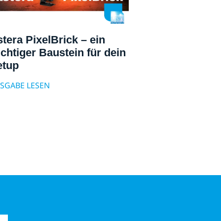
tera PixelBrick – ein
chtiger Baustein für dein
etup
SGABE LESEN