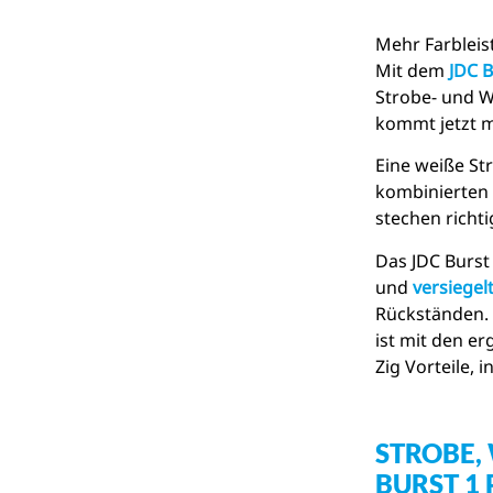
Mehr Farblei
Mit dem
JDC B
Strobe- und W
kommt jetzt mi
Eine weiße St
kombinierten
stechen richt
Das JDC Burst 
und
versiegel
Rückständen. 
ist mit den e
Zig Vorteile, i
STROBE,
BURST 1